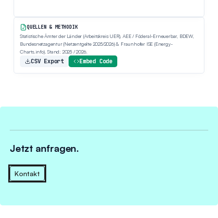
QUELLEN & METHODIK
Statistische Ämter der Länder (Arbeitskreis UER), AEE / Föderal-Erneuerbar, BDEW,
Bundesnetzagentur (Netzentgelte 2025/2026) & Fraunhofer ISE (Energy-
Charts.info). Stand: 2025 / 2026.
CSV Export
Embed Code
Jetzt anfragen.
Kontakt