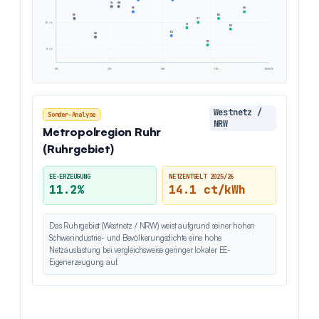
SL
NW
HE
SH
BE
BB
ST
10 ct
TH
MV
BY
HB
NI
8 ct
0%
25%
50%
75%
100% EE
Westnetz /
Sonder-Analyse
NRW
Metropolregion Ruhr
(Ruhrgebiet)
EE-ERZEUGUNG
NETZENTGELT 2025/26
11.2%
14.1 ct/kWh
Das Ruhrgebiet (Westnetz / NRW) weist aufgrund seiner hohen
Schwerindustrie- und Bevölkerungsdichte eine hohe
Netzauslastung bei vergleichsweise geringer lokaler EE-
Eigenerzeugung auf.