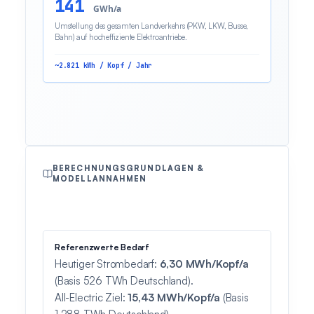
141
GWh/a
Umstellung des gesamten Landverkehrs (PKW, LKW, Busse,
Bahn) auf hocheffiziente Elektroantriebe.
~2.821 kWh / Kopf / Jahr
BERECHNUNGSGRUNDLAGEN &
MODELLANNAHMEN
Referenzwerte Bedarf
Heutiger Strombedarf:
6,30 MWh/Kopf/a
(Basis 526 TWh Deutschland).
All-Electric Ziel:
15,43 MWh/Kopf/a
(Basis